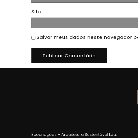
Site
Salvar meus dados neste navegador p
L
Ecocriações – Arquitetura Sustentável Lda.