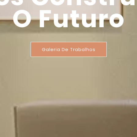
O Futuro
Galeria De Trabalhos