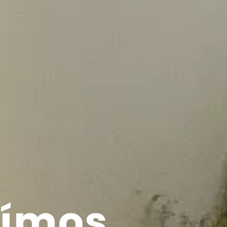
uímos